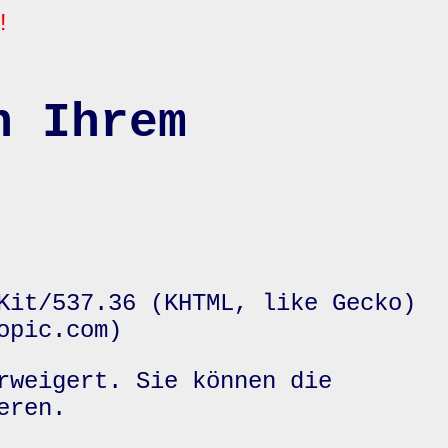
!
n Ihrem
Kit/537.36 (KHTML, like Gecko)
opic.com)
rweigert. Sie können die
eren.