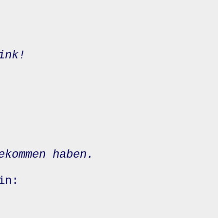
ink!
ekommen haben.
in: