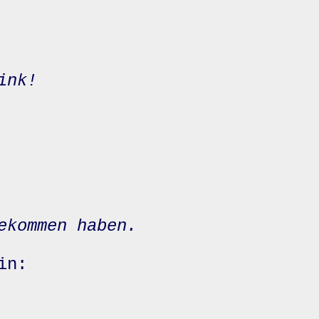
ink!
ekommen haben.
in: