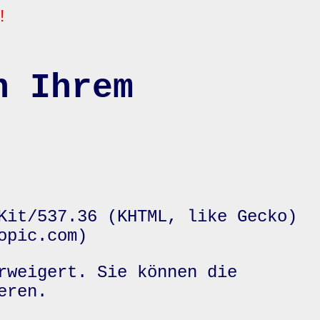
!
n Ihrem
Kit/537.36 (KHTML, like Gecko)
opic.com)
rweigert. Sie können die
eren.